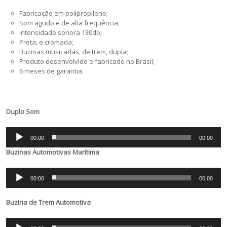
Fabricação em polipropileno;
Som agudo e de alta frequência;
Intensidade sonora 130db;
Preta, e cromada;
Buzinas musicadas, de trem, dupla;
Produto desenvolvido e fabricado no Brasil;
6 meses de garantia.
Duplo Som
Tocador
00:00
00:00
de
áudio
Buzinas Automotivas Marítima
Tocador
00:00
00:00
de
áudio
Buzina de Trem Automotiva
Tocador