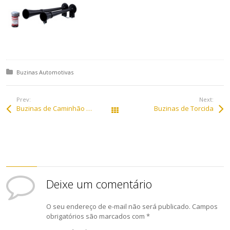
Posted in:
Buzinas Automotivas
Prev:
Next:
Buzinas de Caminhão Triplo Som
Buzinas de Torcida
All Works
Deixe um comentário
O seu endereço de e-mail não será publicado.
Campos
obrigatórios são marcados com
*