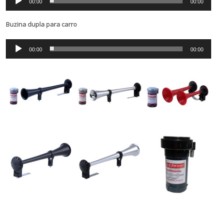
00:00
00:00
de
áudio
Buzina dupla para carro
Tocador
00:00
00:00
de
áudio