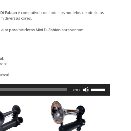
i Di-Fabian
é compatível com todos os modelos de bicicletas
m diversas cores.
a ar para bicicletas Mini Di-Fabian
apresentam:
l;
ada;
rasil.
Use
00:00
as
setas
para
cima
ou
para
baixo
para