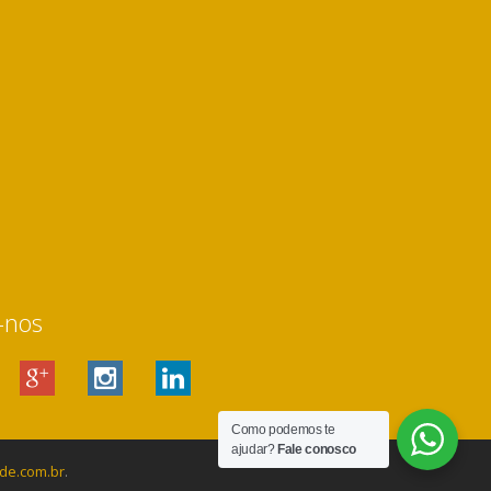
-nos
Como podemos te
ajudar?
Fale conosco
de.com.br
.