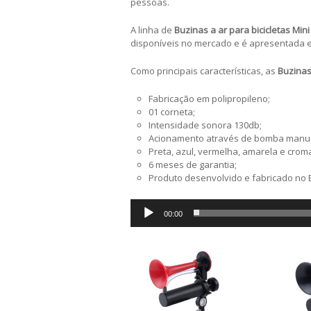
pessoas.
A linha de
Buzinas a ar para bicicletas Min
disponíveis no mercado e é apresentada e
Como principais características, as
Buzinas 
Fabricação em polipropileno;
01 corneta;
Intensidade sonora 130db;
Acionamento através de bomba manua
Preta, azul, vermelha, amarela e crom
6 meses de garantia;
Produto desenvolvido e fabricado no B
Tocador
00:00
de
áudio