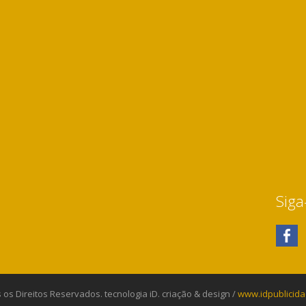
Siga
 os Direitos Reservados. tecnologia iD. criação & design /
www.idpublicida