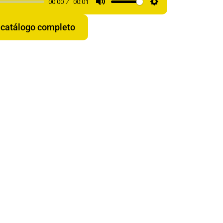
00:00
00:01
Mute
Settings
 catálogo completo