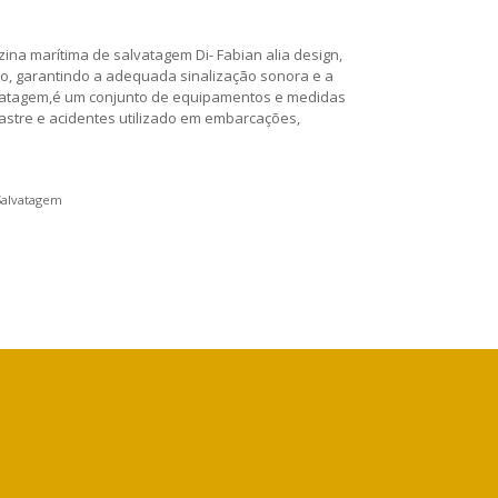
ina marítima de salvatagem Di- Fabian alia design,
do, garantindo a adequada sinalização sonora e a
vatagem,é um conjunto de equipamentos e medidas
stre e acidentes utilizado em embarcações,
Salvatagem