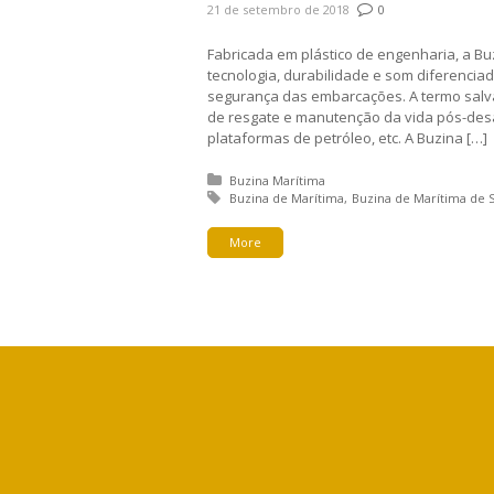
21 de setembro de 2018
0
Fabricada em plástico de engenharia, a Buz
tecnologia, durabilidade e som diferencia
segurança das embarcações. A termo sal
de resgate e manutenção da vida pós-desa
plataformas de petróleo, etc. A Buzina […]
Posted in:
Buzina Marítima
Tagged with:
Buzina de Marítima
Buzina de Marítima de 
More